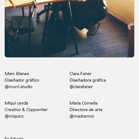
Marc Blanes
Clara Faner
Diseñador gráfico
Diseñadora gráfica
@murri.studio
@clarafaner
Miqui cerdà
Maria Comella
Creativo & Copywriter
Directora de arte
@miquicc
@madremoi
Ex Murris