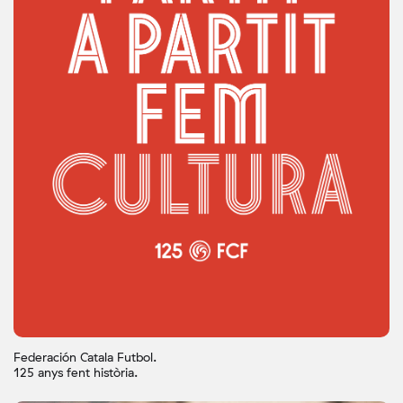
Federación Catala Futbol.
125 anys fent història.