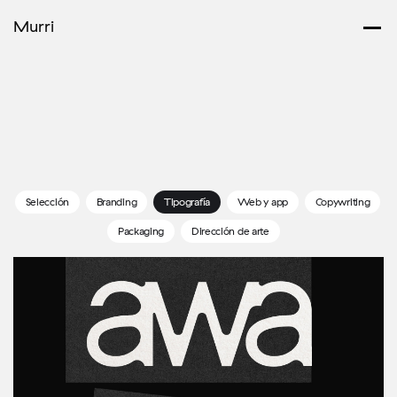
Murri
Selección
Branding
Tipografía
Web y app
Copywriting
Packaging
Dirección de arte