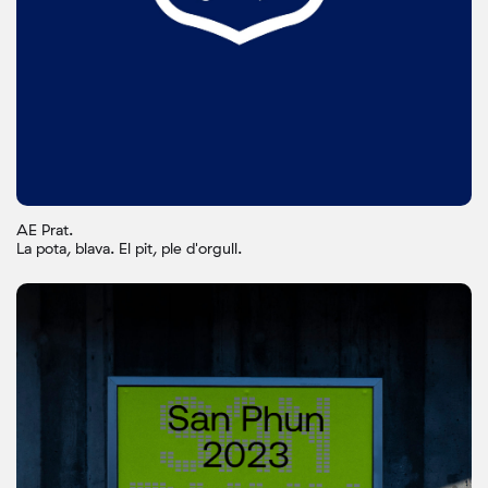
AE Prat.
La pota, blava. El pit, ple d'orgull.