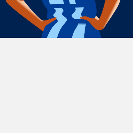
2025
RCD Espanyol - Sant Jordi
Con motivo del 125 aniversario del club, ideamos
la campaña Sant Jordi bajo un concepto creativo
muy especial: “125 anys plantant cara al drac”.
La campaña da la vuelta al relato clásico del
caballero para situar en el centro a una niña
valiente con la camiseta del Espanyol, símbolo de