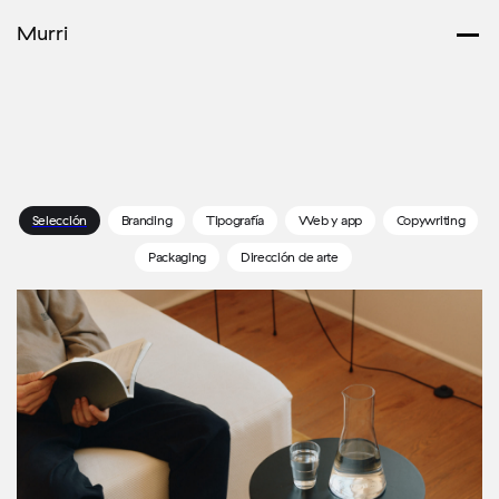
Murri
Selección
Branding
Tipografía
Web y app
Copywriting
Packaging
Dirección de arte