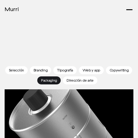
Murri
Selección
Branding
Tipografía
Web y app
Copywriting
Packaging
Dirección de arte